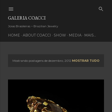
Pular para o conteúdo principal
GALERIA COACCI
Joias Brasileiras ~ Brazilian Jewelry
HOME
ABOUT COACCI
SHOW
MEDIA
MAIS…
Mostrando postagens de dezembro, 2012
MOSTRAR TUDO
P
o
s
t
a