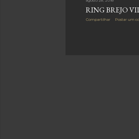
agosto 28, 2018
g
RING BREJO V
e
Compartilhar
Postar um c
n
s