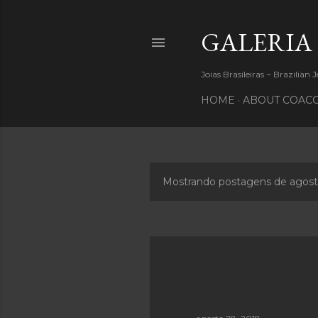
GALERIA
Joias Brasileiras ~ Brazilian 
HOME
ABOUT COACC
Mostrando postagens de agost
P
o
s
t
a