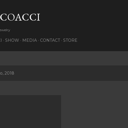
Pular para o conteúdo principal
 COACCI
Jewelry
I
SHOW
MEDIA
CONTACT
STORE
o, 2018