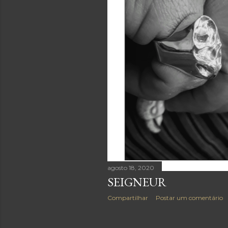
g
e
n
s
agosto 18, 2020
SEIGNEUR
Compartilhar
Postar um comentário