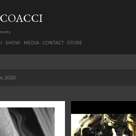
Pular para o conteúdo principal
 COACCI
Jewelry
I
SHOW
MEDIA
CONTACT
STORE
o, 2020