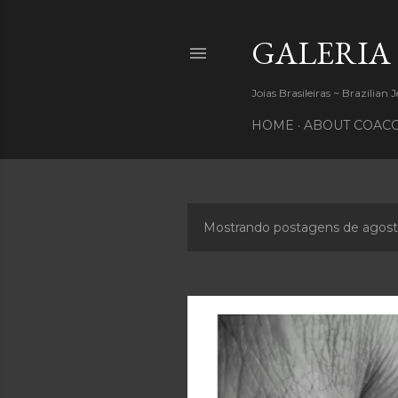
GALERIA
Joias Brasileiras ~ Brazilian 
HOME
ABOUT COACC
Mostrando postagens de agost
P
o
s
t
a