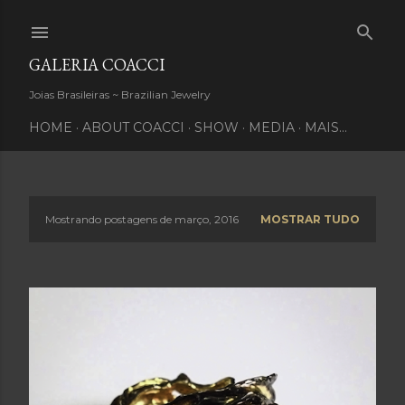
Pular para o conteúdo principal
GALERIA COACCI
Joias Brasileiras ~ Brazilian Jewelry
HOME
ABOUT COACCI
SHOW
MEDIA
MAIS…
Mostrando postagens de março, 2016
MOSTRAR TUDO
P
o
s
t
a