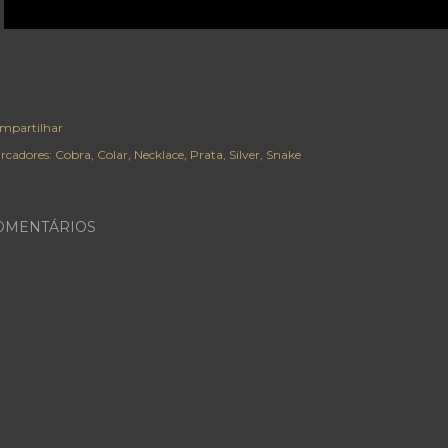
mpartilhar
rcadores:
Cobra
Colar
Necklace
Prata
Silver
Snake
OMENTÁRIOS