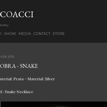
Pular para o conteúdo principal
 COACCI
Jewelry
I
SHOW
MEDIA
CONTACT
STORE
il 26, 2013
OBRA - SNAKE
terial: Prata - Material: Silver
f.: Snake Necklace