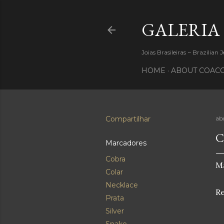
GALERIA
Joias Brasileiras ~ Brazilian 
HOME
ABOUT COACC
Compartilhar
abr
C
Marcadores
Cobra
Ma
Colar
Necklace
Re
Prata
Silver