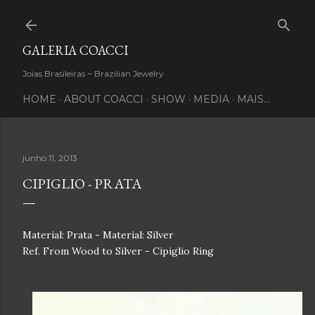
Pular para o conteúdo principal
GALERIA COACCI
Joias Brasileiras ~ Brazilian Jewelry
HOME
ABOUT COACCI
SHOW
MEDIA
MAIS…
junho 11, 2013
CIPIGLIO - PRATA
Material: Prata - Material: Silver
Ref. From Wood to Silver - Cipiglio Ring