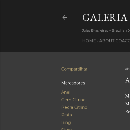
GALERIA
Joias Brasileiras ~ Brazilian 
HOME
ABOUT COACC
Compartilhar
abr
A
Marcadores
Anel
Ma
Gem Citrine
Ma
Pedra Citrino
Re
Prata
Ring