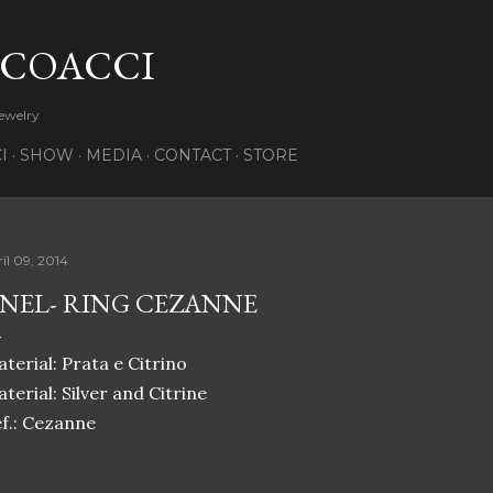
Pular para o conteúdo principal
 COACCI
Jewelry
I
SHOW
MEDIA
CONTACT
STORE
il 09, 2014
NEL- RING CEZANNE
terial: Prata e Citrino
terial: Silver and Citrine
f.: Cezanne