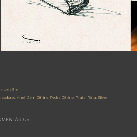
mpartilhar
rcadores:
Anel
Gem Citrine
Pedra Citrino
Prata
Ring
Silver
OMENTÁRIOS