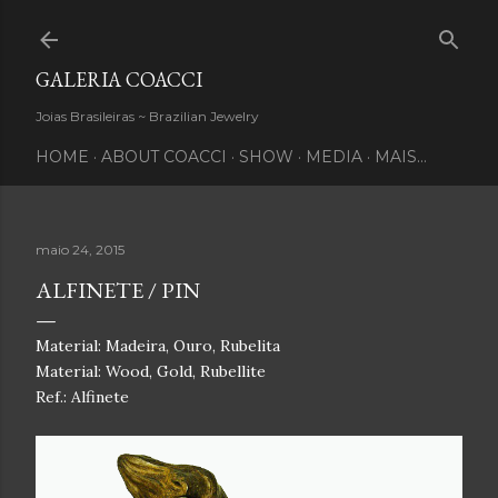
Pular para o conteúdo principal
GALERIA COACCI
Joias Brasileiras ~ Brazilian Jewelry
HOME
ABOUT COACCI
SHOW
MEDIA
MAIS…
maio 24, 2015
ALFINETE / PIN
Material: Madeira, Ouro, Rubelita
Material: Wood, Gold, Rubellite
Ref.: Alfinete