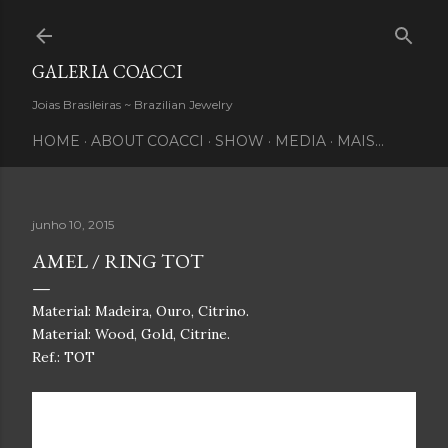
Pular para o conteúdo principal
GALERIA COACCI
Joias Brasileiras ~ Brazilian Jewelry
HOME
ABOUT COACCI
SHOW
MEDIA
MAIS…
junho 10, 2015
AMEL / RING TOT
Material: Madeira, Ouro, Citrino.
Material: Wood, Gold, Citrine.
Ref.: TOT