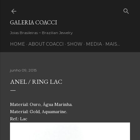
Pular para o conteúdo principal
GALERIA COACCI
Joias Brasileiras ~ Brazilian Jewelry
HOME
ABOUT COACCI
SHOW
MEDIA
MAIS…
junho 09, 2015
ANEL / RING LAC
Material: Ouro, Água Marinha.
Material: Gold, Aquamarine.
Ref.: Lac