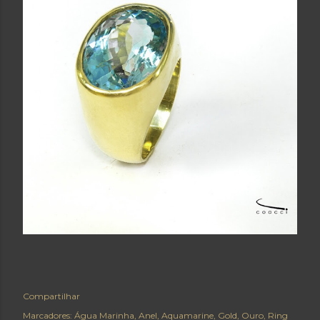
Compartilhar
Marcadores:
Água Marinha
Anel
Aquamarine
Gold
Ouro
Ring