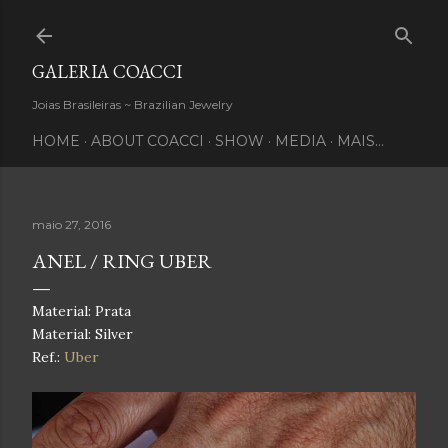
Pular para o conteúdo principal
GALERIA COACCI
Joias Brasileiras ~ Brazilian Jewelry
HOME
ABOUT COACCI
SHOW
MEDIA
MAIS…
maio 27, 2016
ANEL / RING UBER
Material: Prata
Material: Silver
Ref.:
Uber